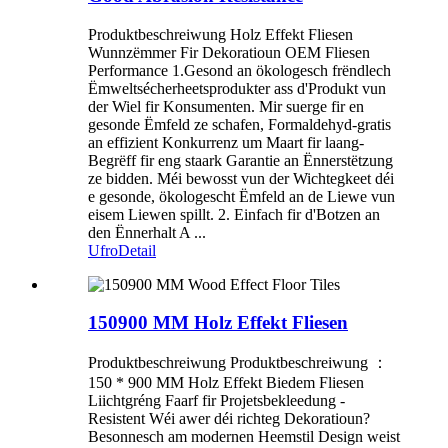
Produktbeschreiwung Holz Effekt Fliesen
Wunnzëmmer Fir Dekoratioun OEM Fliesen
Performance 1.Gesond an ökologesch frëndlech
Ëmweltsécherheetsprodukter ass d'Produkt vun
der Wiel fir Konsumenten. Mir suerge fir en
gesonde Ëmfeld ze schafen, Formaldehyd-gratis
an effizient Konkurrenz um Maart fir laang-
Begrëff fir eng staark Garantie an Ënnerstëtzung
ze bidden. Méi bewosst vun der Wichtegkeet déi
e gesonde, ökologescht Ëmfeld an de Liewe vun
eisem Liewen spillt. 2. Einfach fir d'Botzen an
den Ënnerhalt A ...
Ufro
Detail
150900 MM Holz Effekt Fliesen
Produktbeschreiwung Produktbeschreiwung ：
150 * 900 MM Holz Effekt Biedem Fliesen
Liichtgréng Faarf fir Projetsbekleedung -
Resistent Wéi awer déi richteg Dekoratioun?
Besonnesch am modernen Heemstil Design weist