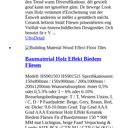
den Trend wann Diversifikatioun. déi gewielt
gouf kann net ignoréiert ginn. De liewege Look
vum Holz verännert d'Erscheinung vun der
Ëmwelt andeems se mëller a gemittlech mécht.
Cerarok hëlzent Sträif Fliesen präsentéieren eng
Vielfalt vun ënnerschiddlechen Designstiler. Och
benotzt fir e V ...
Ufro
Detail
Baumaterial Holz Effekt Biedem
Fliesen
Modell: HS901503 HS901521 Spezifikatiounen:
150x800mm / 150x900mm / 200x1000mm /
200x1200mm Waasserabsorption: ënner 0,5%
oder 0,5-3% oder 3 ~ 6% oder 6-10%
Bezuelungsbedingunge: T / T, Western Union, L
/ C, D / P Faarfpalette: Beige, Grey, Braun, Red,
etc Dicke: 9.0-10.0mm Grad: Top Grad AAA
Grad AAA Exterieur Holz Effekt Keramik
Biedem Fliesen Fir d'Buedzëmmer 150 * 900
MM mat Liichtgrau, beige Faarf Verpackung &
Luede: SIZE PCS / CTN M2 / CTN GW (KG) /