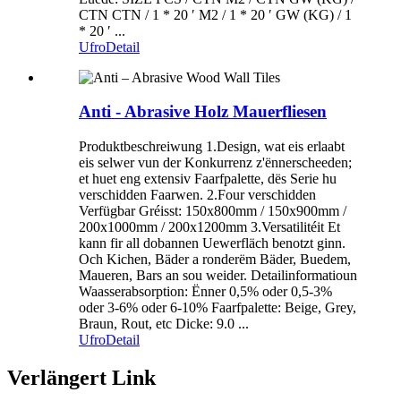
CTN CTN / 1 * 20 ′ M2 / 1 * 20 ′ GW (KG) / 1
* 20 ′ ...
Ufro
Detail
Anti - Abrasive Holz Mauerfliesen
Produktbeschreiwung 1.Design, wat eis erlaabt
eis selwer vun der Konkurrenz z'ënnerscheeden;
et huet eng extensiv Faarfpalette, dës Serie hu
verschidden Faarwen. 2.Four verschidden
Verfügbar Gréisst: 150x800mm / 150x900mm /
200x1000mm / 200x1200mm 3.Versatilitéit Et
kann fir all dobannen Uewerfläch benotzt ginn.
Och Kichen, Bäder a ronderëm Bäder, Buedem,
Maueren, Bars an sou weider. Detailinformatioun
Waasserabsorption: Ënner 0,5% oder 0,5-3%
oder 3-6% oder 6-10% Faarfpalette: Beige, Grey,
Braun, Rout, etc Dicke: 9.0 ...
Ufro
Detail
Verlängert Link