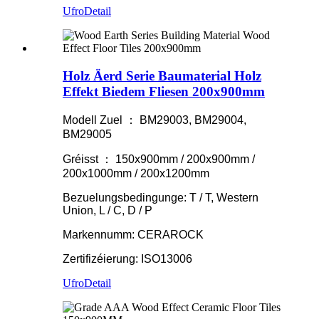
Ufro
Detail
Holz Äerd Serie Baumaterial Holz
Effekt Biedem Fliesen 200x900mm
Modell Zuel ： BM29003, BM29004,
BM29005
Gréisst ： 150x900mm / 200x900mm /
200x1000mm / 200x1200mm
Bezuelungsbedingunge: T / T, Western
Union, L / C, D / P
Markennumm: CERAROCK
Zertifizéierung: ISO13006
Ufro
Detail