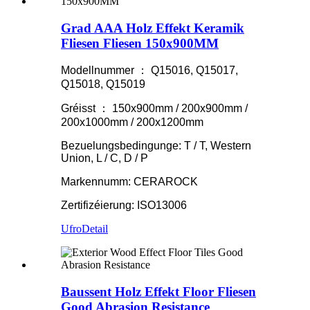
Grad AAA Holz Effekt Keramik
Fliesen Fliesen 150x900MM
Modellnummer ： Q15016, Q15017,
Q15018, Q15019
Gréisst ： 150x900mm / 200x900mm /
200x1000mm / 200x1200mm
Bezuelungsbedingunge: T / T, Western
Union, L / C, D / P
Markennumm: CERAROCK
Zertifizéierung: ISO13006
Ufro
Detail
Baussent Holz Effekt Floor Fliesen
Good Abrasion Resistance