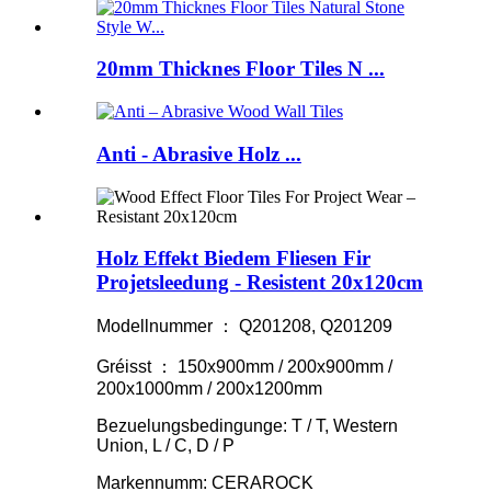
20mm Thicknes Floor Tiles N ...
Anti - Abrasive Holz ...
Holz Effekt Biedem Fliesen Fir
Projetsleedung - Resistent 20x120cm
Modellnummer ： Q201208, Q201209
Gréisst ： 150x900mm / 200x900mm /
200x1000mm / 200x1200mm
Bezuelungsbedingunge: T / T, Western
Union, L / C, D / P
Markennumm: CERAROCK