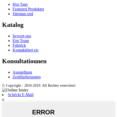
Hot Tags
Featured Produkter
Sitemap.xml
Katalog
Iwwert ons
Eist Team
Fabréck
Kontaktéiert eis
Konsultatiounen
Ausstellung
Zertifizéierungen
© Copyright - 2010-2019: All Rechter reservéiert.
Schéckt E-Mail
x