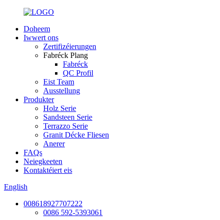
Doheem
Iwwert ons
Zertifizéierungen
Fabréck Plang
Fabréck
QC Profil
Eist Team
Ausstellung
Produkter
Holz Serie
Sandsteen Serie
Terrazzo Serie
Granit Décke Fliesen
Anerer
FAQs
Neiegkeeten
Kontaktéiert eis
English
008618927707222
0086 592-5393061