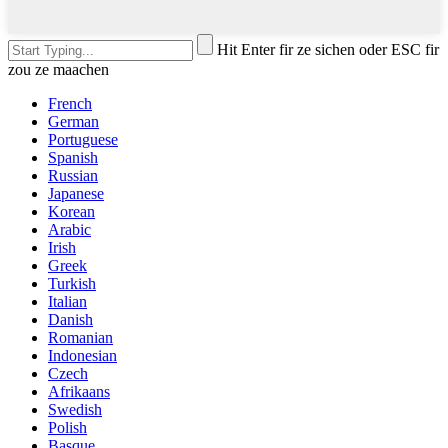
Hit Enter fir ze sichen oder ESC fir
zou ze maachen
French
German
Portuguese
Spanish
Russian
Japanese
Korean
Arabic
Irish
Greek
Turkish
Italian
Danish
Romanian
Indonesian
Czech
Afrikaans
Swedish
Polish
Basque