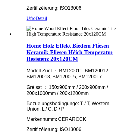
Zertifizéierung: ISO13006
Ufro
Detail
Home Holz Effekt Biedem Fliesen
Keramik Fliesen Héich Temperatur
Resistenz 20x120CM
Modell Zuel ： BM120011, BM120012,
BM120013, BM120015, BM120017
Gréisst ： 150x900mm / 200x900mm /
200x1000mm / 200x1200mm
Bezuelungsbedingunge: T / T, Western
Union, L / C, D / P
Markennumm: CERAROCK
Zertifizéierung: ISO13006