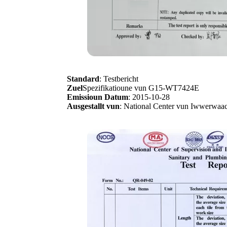
Standard
: Testbericht
Zuel
Spezifikatioune vun G15-WT7424E
Emissioun Datum
: 2015-10-28
Ausgestallt vun
: National Center vun Iwwerwaach