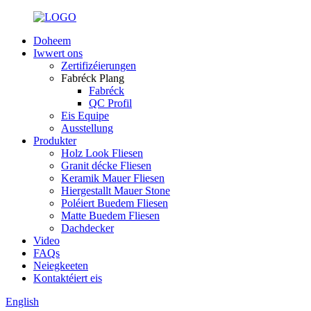
Doheem
Iwwert ons
Zertifizéierungen
Fabréck Plang
Fabréck
QC Profil
Eis Equipe
Ausstellung
Produkter
Holz Look Fliesen
Granit décke Fliesen
Keramik Mauer Fliesen
Hiergestallt Mauer Stone
Poléiert Buedem Fliesen
Matte Buedem Fliesen
Dachdecker
Video
FAQs
Neiegkeeten
Kontaktéiert eis
English