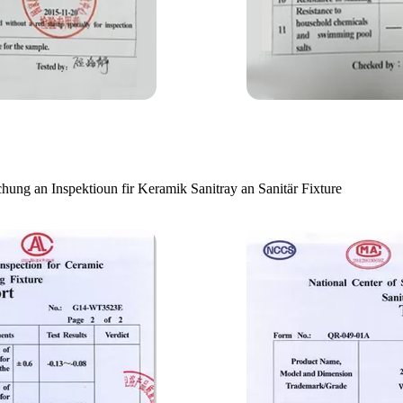
ung an Inspektioun fir Keramik Sanitray an Sanitär Fixture