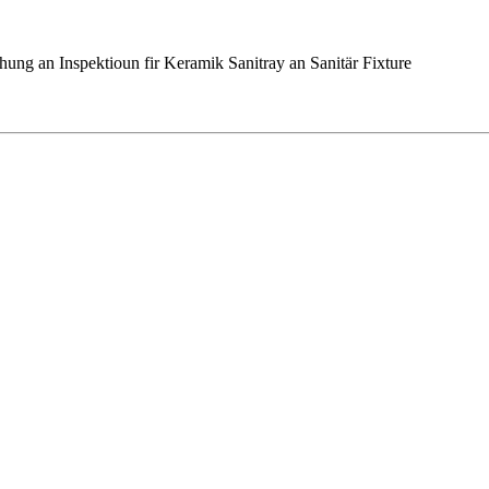
ng an Inspektioun fir Keramik Sanitray an Sanitär Fixture