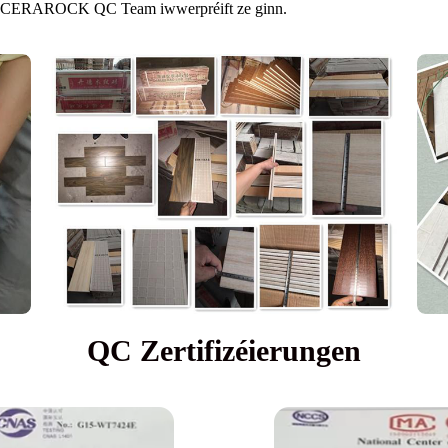
 vum CERAROCK QC Team iwwerpréift ze ginn.
QC Zertifizéierungen