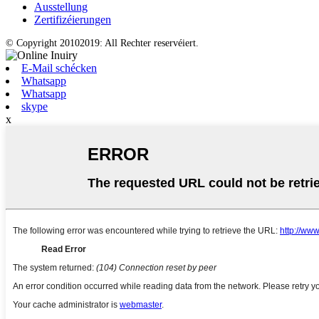
Ausstellung
Zertifizéierungen
© Copyright 20102019: All Rechter reservéiert.
E-Mail schécken
Whatsapp
Whatsapp
skype
x