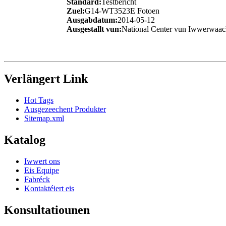
Standard:
Testbericht
Zuel:
G14-WT3523E Fotoen
Ausgabdatum:
2014-05-12
Ausgestallt vun:
National Center vun Iwwerwaachu
Verlängert Link
Hot Tags
Ausgezeechent Produkter
Sitemap.xml
Katalog
Iwwert ons
Eis Equipe
Fabréck
Kontaktéiert eis
Konsultatiounen