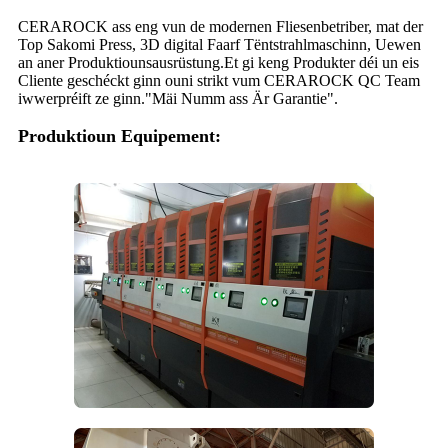
CERAROCK ass eng vun de modernen Fliesenbetriber, mat der
Top Sakomi Press, 3D digital Faarf Tëntstrahlmaschinn, Uewen
an aner Produktiounsausrüstung.
Et gi keng Produkter déi un eis
Cliente geschéckt ginn ouni strikt vum CERAROCK QC Team
iwwerpréift ze ginn."Mäi Numm ass Är Garantie".
Produktioun Equipement: