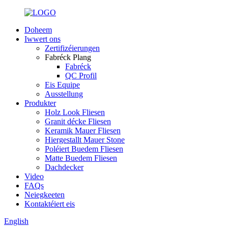
Doheem
Iwwert ons
Zertifizéierungen
Fabréck Plang
Fabréck
QC Profil
Eis Equipe
Ausstellung
Produkter
Holz Look Fliesen
Granit décke Fliesen
Keramik Mauer Fliesen
Hiergestallt Mauer Stone
Poléiert Buedem Fliesen
Matte Buedem Fliesen
Dachdecker
Video
FAQs
Neiegkeeten
Kontaktéiert eis
English