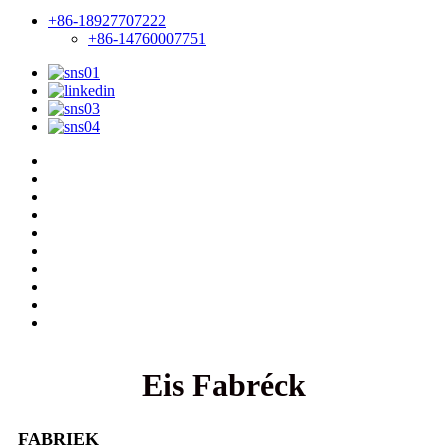
+86-18927707222
+86-14760007751
Eis Fabréck
FABRIEK