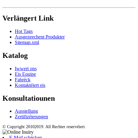
Verlängert Link
Hot Tags
Ausgezeechent Produkter
Sitemap.xml
Katalog
Iwwert ons
Eis Equipe
Fabréck
Kontaktéiert eis
Konsultatiounen
Ausstellung
Zertifizéierungen
© Copyright 20102019: All Rechter reservéiert.
E-Mail schécken