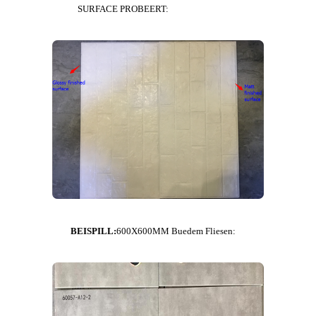
SURFACE PROBEERT:
BEISPILL:
600X600MM Buedem Fliesen: