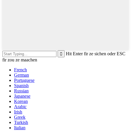
Hit Enter fir ze sichen oder ESC
fir zou ze maachen
French
German
Portuguese
Spanish
Russian
Japanese
Korean
Arabic
Irish
Greek
Turkish
Italian