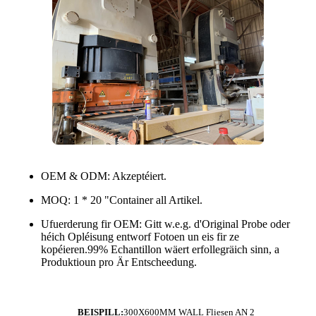
OEM & ODM: Akzeptéiert.
MOQ: 1 * 20 "Container all Artikel.
Ufuerderung fir OEM: Gitt w.e.g. d'Original Probe oder
héich Opléisung entworf Fotoen un eis fir ze
kopéieren.99% Echantillon wäert erfollegräich sinn, a
Produktioun pro Är Entscheedung.
BEISPILL:
300X600MM WALL Fliesen AN 2